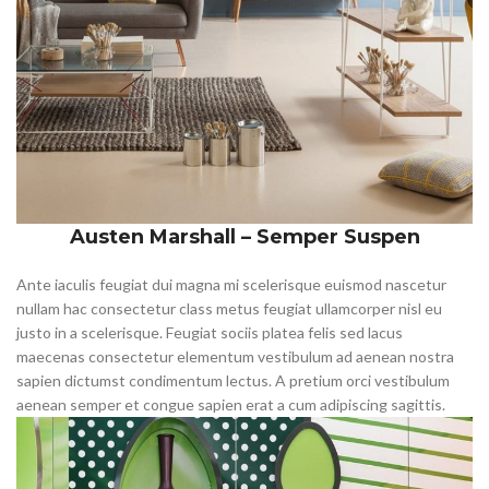
Austen Marshall – Semper Suspen
Ante iaculis feugiat dui magna mi scelerisque euismod nascetur
nullam hac consectetur class metus feugiat ullamcorper nisl eu
justo in a scelerisque. Feugiat sociis platea felis sed lacus
maecenas consectetur elementum vestibulum ad aenean nostra
sapien dictumst condimentum lectus. A pretium orci vestibulum
aenean semper et congue sapien erat a cum adipiscing sagittis.