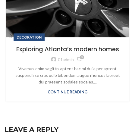
DECORATION
Exploring Atlanta’s modern homes
0
01admin
Vivamus enim sagittis aptent hac mi dui a per aptent
suspendisse cras odio bibendum augue rhoncus laoreet
dui praesent sodales sodales....
CONTINUE READING
LEAVE A REPLY