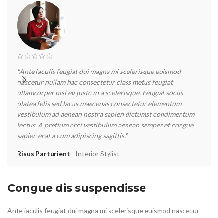
"Ante iaculis feugiat dui magna mi scelerisque euismod
"Ant
nascetur nullam hac consectetur class metus feugiat
nas
ullamcorper nisl eu justo in a scelerisque. Feugiat sociis
ulla
platea felis sed lacus maecenas consectetur elementum
pla
vestibulum ad aenean nostra sapien dictumst condimentum
ves
lectus. A pretium orci vestibulum aenean semper et congue
lec
sapien erat a cum adipiscing sagittis."
sapi
Risus Parturient
Interior Stylist
Met
Congue dis suspendisse
Ante iaculis feugiat dui magna mi scelerisque euismod nascetur