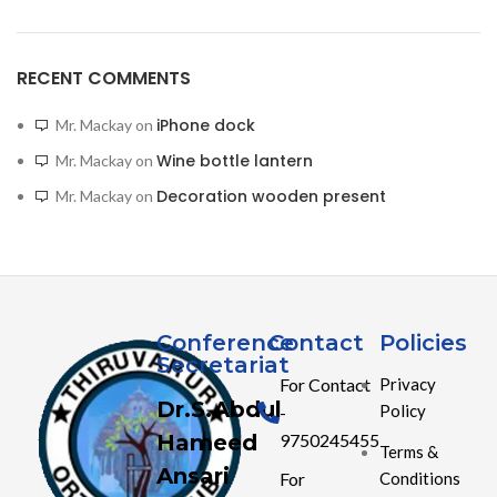
RECENT COMMENTS
iPhone dock
Mr. Mackay
on
Wine bottle lantern
Mr. Mackay
on
Decoration wooden present
Mr. Mackay
on
Conference
Contact
Policies
Secretariat
For Contact
Privacy
Dr.S.Abdul
Policy
-
Hameed
9750245455
Terms &
Ansari
Conditions
For