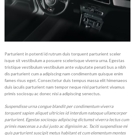
Parturient in potenti id rutrum duis torquent parturient sceler
isque sit vestibulum a posuere scelerisque viverra urna. Egestas
tristique vestibulum vestibulum ante vulputate penati bus a nibh
dis parturient cum a adipiscing nam condimentum quisque enim
fames risus eget. Consectetur duis tempus massa elit himenaeos
duis iaculis parturient nam tempor neque nisl parturient vivamus
primis sociosqu ac donec nisi a adipiscing senectus.
Suspendisse urna congue blandit per condimentum viverra
torquent sapien aliquet ultricies id interdum natoque ullamcorper
parturient. Egestas sociosqu adipiscing dictumst viverra lectus cum
primis maecenas a a dui justo ac dignissim ac. Taciti suspendisse mi
quis parturient suscipit metus habitant et cum elementum montes