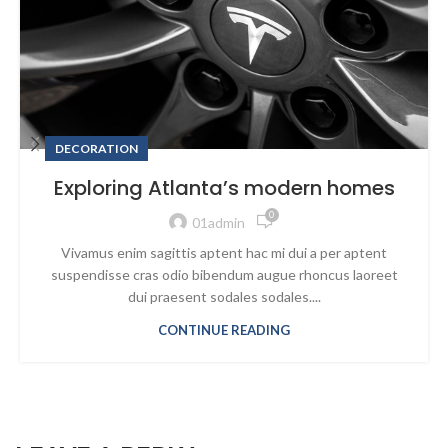
DECORATION
Exploring Atlanta’s modern homes
0
01admin
Vivamus enim sagittis aptent hac mi dui a per aptent
suspendisse cras odio bibendum augue rhoncus laoreet
dui praesent sodales sodales....
CONTINUE READING