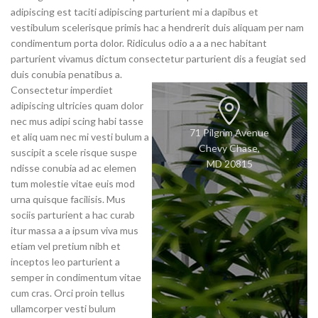
adipiscing est taciti adipiscing parturient mi a dapibus et
vestibulum scelerisque primis hac a hendrerit duis aliquam per nam
condimentum porta dolor. Ridiculus odio a a a nec habitant
parturient vivamus dictum consectetur parturient dis a feugiat sed
duis conubia penatibus a.
Consectetur imperdiet
adipiscing ultricies quam dolor
nec mus adipi scing habi tasse
71 Pilgrim Avenue
et aliq uam nec mi vesti bulum a
Chevy Chase,
suscipit a scele risque suspe
MD 20815
ndisse conubia ad ac elemen
tum molestie vitae euis mod
urna quisque facilisis. Mus
sociis parturient a hac curab
itur massa a a ipsum viva mus
etiam vel pretium nibh et
inceptos leo parturient a
semper in condimentum vitae
cum cras. Orci proin tellus
ullamcorper vesti bulum