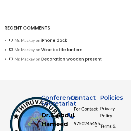
RECENT COMMENTS
iPhone dock
Mr. Mackay
on
Wine bottle lantern
Mr. Mackay
on
Decoration wooden present
Mr. Mackay
on
Conference
Contact
Policies
Secretariat
For Contact
Privacy
Dr.S.Abdul
Policy
-
Hameed
9750245455
Terms &