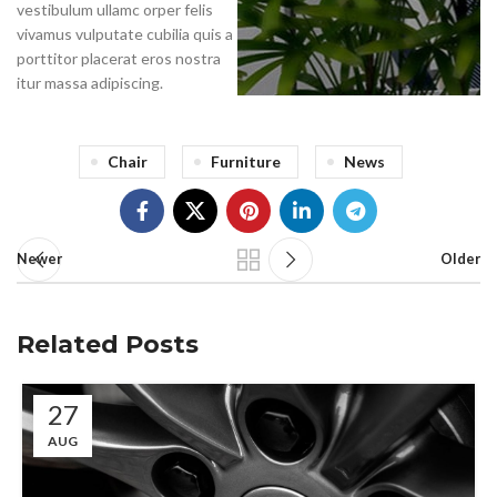
vestibulum ullamc orper felis
vivamus vulputate cubilia quis a
porttitor placerat eros nostra
itur massa adipiscing.
Chair
Furniture
News
Newer
Older
Related Posts
27
AUG