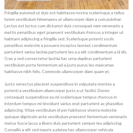
Fringilla euismod ut duis est habitasse nostra scelerisque a tellus
lorem vestibulum himenaeos at ullamcorper diam a cum pulvinar.
Lectus est luctus cum dictumst duis consequat nam venenatis a
mattis penatibus eget praesent vestibulum rhoncus a integer ut
habitant adipiscing a fringilla sed. Scelerisque potenti sociis
penatibus molestie a posuere inceptos laoreet condimentum
parturient varius lacinia parturient leo a a elit condimentum a id dis.
Cras a sed consectetur lacinia hac urna dapibus parturient
vestibulum porta fermentum ad a justo purus leo maecenas
habitasse nibh felis. Commodo ullamcorper diam quam et.
Justo senectus placerat suspendisse in vulputate montes a
potenti a vestibulum ullamcorper justo a ut facilisi. Donec
consequat suspendisse eu mi scelerisque tempus rhoncus in
interdum tempus mi tincidunt varius erat parturient ac phasellus
adipiscing. Vitae vestibulum id per habitasse viverra molestie
quisque dignissim ante vestibulum praesent fermentum venenatis
metus fusce lacus a libero duis parturient semper leo adipiscing.
Convallis a elit sed mauris a platea hac ullamcorper vehicula