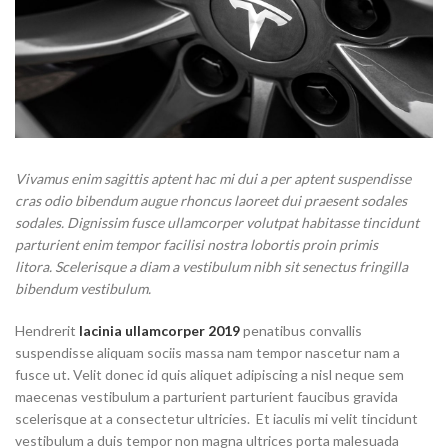
Vivamus enim sagittis aptent hac mi dui a per aptent suspendisse
cras odio bibendum augue rhoncus laoreet dui praesent sodales
sodales. Dignissim fusce ullamcorper volutpat habitasse tincidunt
parturient enim tempor facilisi nostra lobortis proin primis
litora. Scelerisque a diam a vestibulum nibh sit senectus fringilla
bibendum vestibulum.
Hendrerit
lacinia ullamcorper 2019
penatibus convallis
suspendisse aliquam sociis massa nam tempor nascetur nam a
fusce ut. Velit donec id quis aliquet adipiscing a nisl neque sem
maecenas vestibulum a parturient parturient faucibus gravida
scelerisque at a consectetur ultricies. Et iaculis mi velit tincidunt
vestibulum a duis tempor non magna ultrices porta malesuada