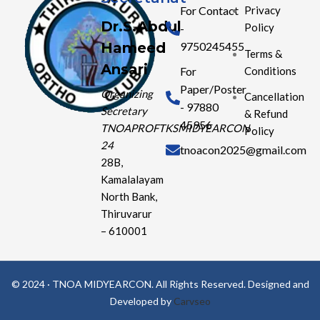
For Contact
Privacy
Dr.S.Abdul
Policy
-
Hameed
9750245455
Terms &
Ansari
Conditions
For
Paper/Poster
Organizing
Cancellation
- 97880
Secretary
& Refund
45956
TNOAPROFTKSMIDYEARCON
Policy
24
tnoacon2025@gmail.com
28B,
Kamalalayam
North Bank,
Thiruvarur
– 610001
© 2024 · TNOA MIDYEARCON. All Rights Reserved. Designed and
Developed by
Carvseo